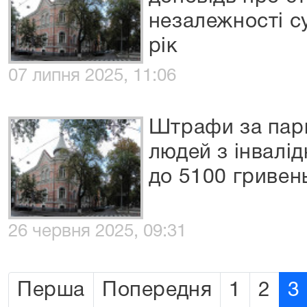
незалежності су
рік
07 липня 2025, 11:06
Штрафи за парк
людей з інвалі
до 5100 гривен
26 червня 2025, 09:31
Перша
Попередня
1
2
3