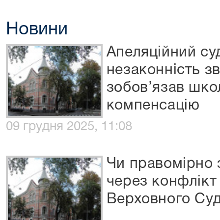
Новини
Апеляційний су
незаконність з
зобов’язав шко
компенсацію
09 грудня 2025, 11:08
Чи правомірно 
через конфлікт 
Верховного Су