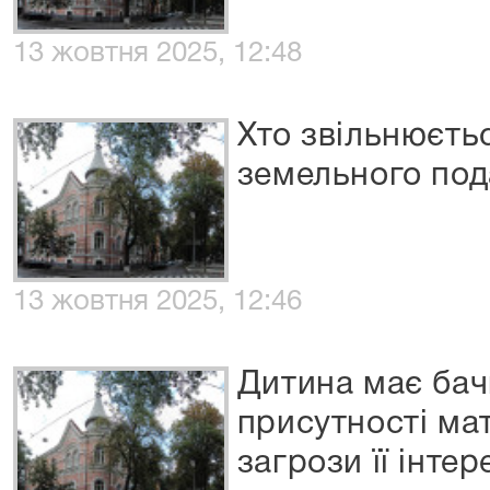
13 жовтня 2025, 12:48
Хто звільнюєтьс
земельного под
13 жовтня 2025, 12:46
Дитина має бач
присутності ма
загрози її інт