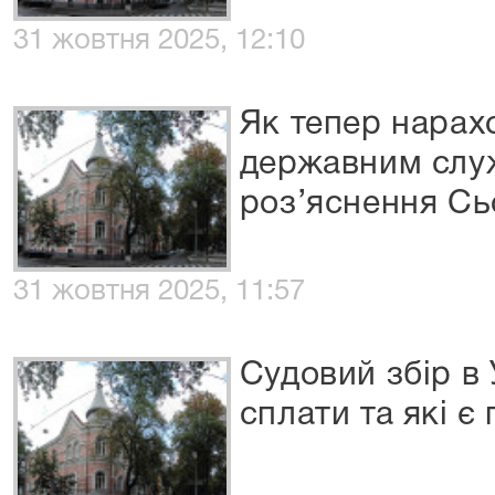
31 жовтня 2025, 12:10
Як тепер нарах
державним сл
роз’яснення С
31 жовтня 2025, 11:57
Судовий збір в 
сплати та які є 