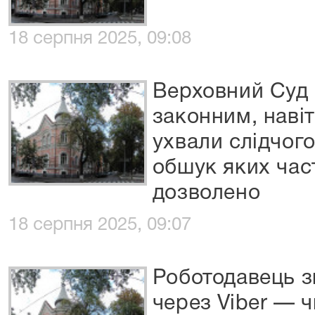
18 серпня 2025, 09:08
Верховний Суд 
законним, навіт
ухвали слідчого
обшук яких час
дозволено
18 серпня 2025, 09:07
Роботодавець з
через Viber — ч