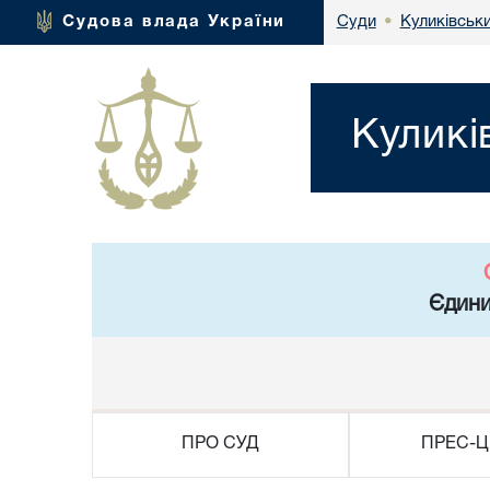
Куликівськи
Судова влада України
Суди
•
Куликі
Єдини
ПРО СУД
ПРЕС-Ц