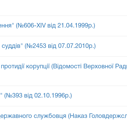
ня " (№606-XIV від 21.04.1999р.)
 суддів" (№2453 від 07.07.2010р.)
 протидії корупції (Відомості Верховної Рад
 (№393 від 02.10.1996р.)
державного службовця (Наказ Головдержслу