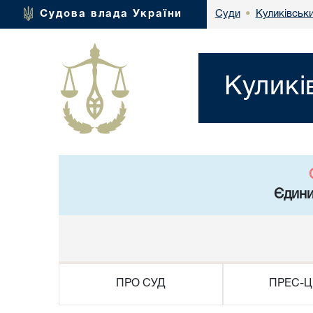
Куликівськи
Судова влада України
Суди
•
Куликі
Єдини
ПРО СУД
ПРЕС-Ц