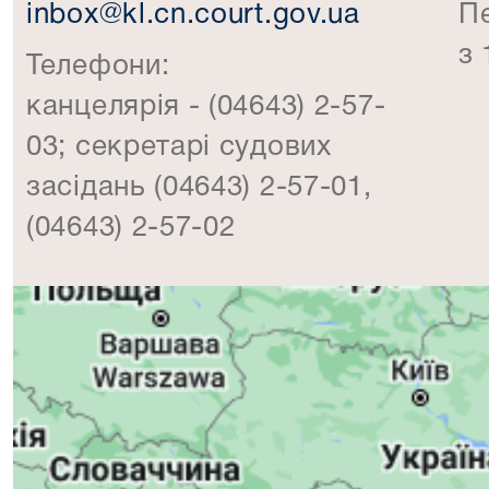
inbox@kl.cn.court.gov.ua
П
з 
Телефони:
канцелярія - (04643) 2-57-
03; секретарі судових
засідань (04643) 2-57-01,
(04643) 2-57-02