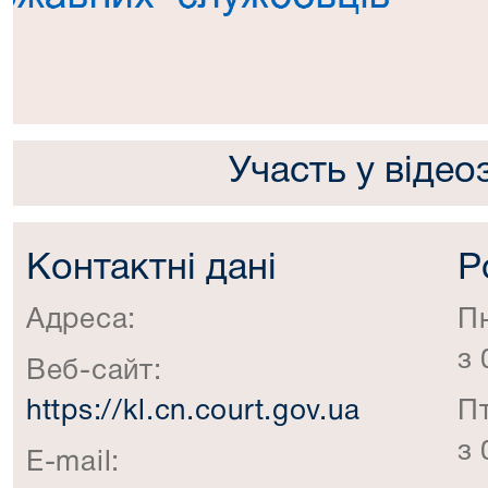
Участь у відео
Контактні дані
Р
Адреса:
П
з 
Веб-сайт:
https://kl.cn.court.gov.ua
П
з 
E-mail: