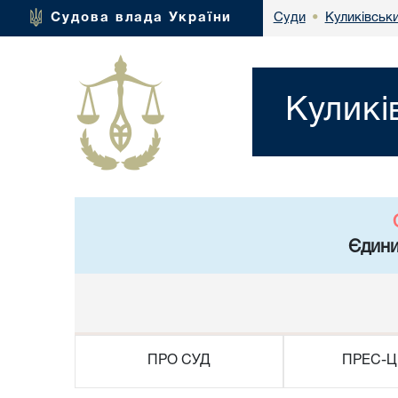
Куликівськи
Судова влада України
Суди
•
Куликі
Єдини
ПРО СУД
ПРЕС-Ц