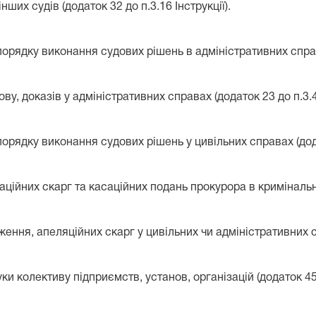
ших судів (додаток 32 до п.3.16 Інструкції).
порядку виконання судових рішень в адміністративних справах
у, доказів у адміністративних справах (додаток 23 до п.3.4.
порядку виконання судових рішень у цивільних справах (додат
аційних скарг та касаційних подань прокурора в кримінальних
ння, апеляційних скарг у цивільних чи адміністративних спр
и колективу підприємств, установ, організацій (додаток 45 д