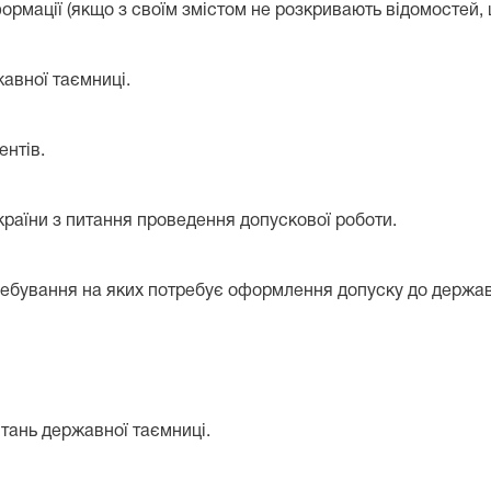
нформації (якщо з своїм змістом не розкривають відомостей
жавної таємниці.
ентів.
раїни з питання проведення допускової роботи.
ребування на яких потребує оформлення допуску до держав
итань державної таємниці.