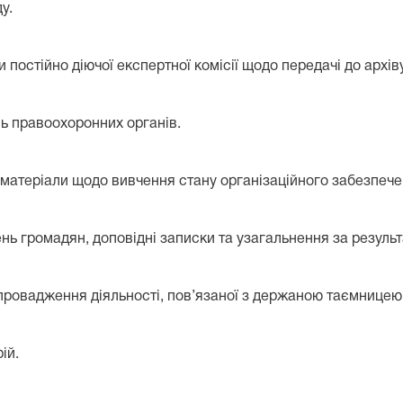
у.
постійно діючої експертної комісії щодо передачі до архіву
нь правоохоронних органів.
ші матеріали щодо вивчення стану організаційного забезпече
ень громадян, доповідні записки та узагальнення за результ
ровадження діяльності, пов’язаної з держаною таємницею
ій.