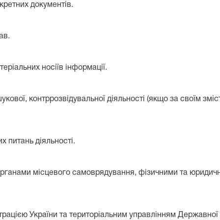
екретних документів.
ав.
теріальних носіїв інформації.
укової, контррозвідувальної діяльності (якщо за своїм змі
х питань діяльності.
органами місцевого самоврядування, фізичними та юридичн
ацією України та територіальним управлінням Державної су