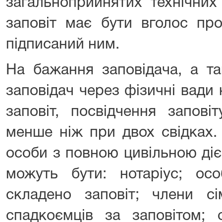
загальноприйнятих технічних
заповіт має бути вголос про
підписаний ним.
На бажання заповідача, а т
заповідач через фізичні вади
заповіт, посвідчення запові
менше ніж при двох свідках.
особи з повною цивільною діє
можуть бути: нотаріус; ос
складено заповіт; члени сі
спадкоємців за заповітом; 