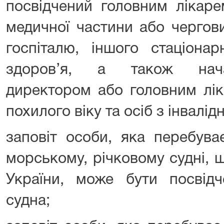
посвідчений головним лікаре
медичної частини або чергови
госпіталю, іншого стаціона
здоров’я, а також нача
директором або головним лік
похилого віку та осіб з інвалід
заповіт особи, яка перебува
морському, річковому судні, 
України, може бути посвідч
судна;