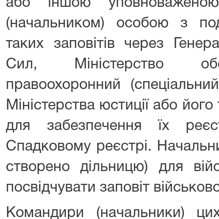
або іншою уповноважено
(начальником) особою з п
таких заповітів через Гене
Сил, Міністерство обо
правоохоронний (спеціальни
Міністерства юстиції або його
для забезпечення їх реєс
Спадковому реєстрі. Начальни
створено дільницю) для вій
посвідчувати заповіт військов
Командири (начальники) цих