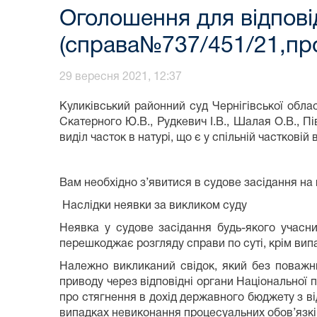
Оголошення для відпов
(справа№737/451/21,пр
29 вересня 2021, 12:37
Куликівський районний суд Чернігівської обла
Скатерного Ю.В., Рудкевич І.В., Шалая О.В., П
виділ часток в натурі, що є у спільній часткові
Вам необхідно з’явитися в судове засідання на 
Наслідки неявки за викликом суду
Неявка у судове засідання будь-якого учасни
перешкоджає розгляду справи по суті, крім випа
Належно викликаний свідок, який без поважни
приводу через відповідні органи Національної 
про стягнення в дохід державного бюджету з від
випадках невиконання процесуальних обов’язків