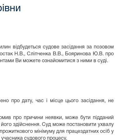
івни
вилин відбудеться судове засідання за позовом
остак Н.В., Сліпченка В.В., Бояринова Ю.В. про
ументами Ви можете ознайомитися з ними в суді.
но про дату, час і місце цього засідання, не
домив про причини неявки, може бути підданий
а його здійснення. Суд може постановити ухвалу
в прожиткового мінімуму для працездатних осіб у
 учасника судового процесу.