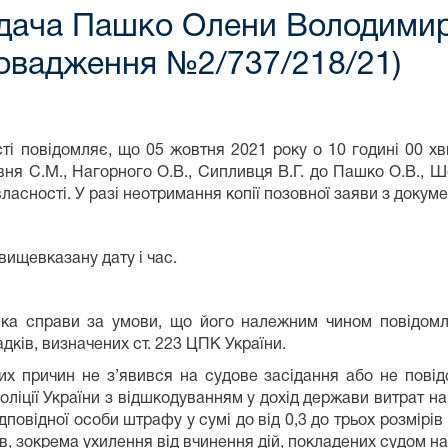
ідача Пашко Олени Володимир
овадження №2/737/218/21)
сті повідомляє, що 05 жовтня 2021 року о 10 годині 00 х
івня С.М., Нагорного О.В., Сипливця В.Г. до Пашко О.В., Ш
й власності. У разі неотримання копії позовної заяви з док
вищевказану дату і час.
ка справи за умови, що його належним чином повідомле
дків, визначених ст. 223 ЦПК України.
х причин не з’явився на судове засідання або не пові
поліції України з відшкодуванням у дохід держави витрат н
повідної особи штрафу у сумі до від 0,3 до трьох розмірі
, зокрема ухилення від вчинення дій, покладених судом на